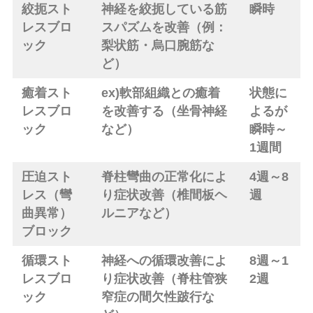
絞扼スト
神経を絞扼している筋
瞬時
レスブロ
スパズムを改善（例：
ック
梨状筋・烏口腕筋な
ど）
癒着スト
ex)軟部組織との癒着
状態に
レスブロ
を改善する（坐骨神経
よるが
ック
など）
瞬時～
1週間
圧迫スト
脊柱彎曲の正常化によ
4週～8
レス（彎
り症状改善（椎間板ヘ
週
曲異常）
ルニアなど）
ブロック
循環スト
神経への循環改善によ
8週～1
レスブロ
り症状改善（脊柱管狭
2週
ック
窄症の間欠性跛行な