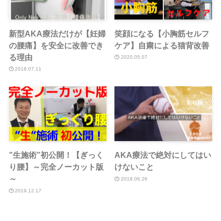
新型AKA療法だけが【妊婦
笑顔になる【小胸筋セルフ
の腰痛】を安全に改善でき
ケア】自粛による猫背改善
る理由
2020.05.07
2018.07.11
”生施術”初公開！【ぎっく
AKA療法で絶対にしてはい
り腰】～完全ノーカット版
けないこと
～
2018.06.26
2019.12.17