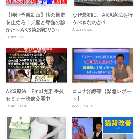
【特別予習動画】筋の暴走
なぜ最初に、AKA療法を行
を止めろ！／脳と脊髄の診
うべきなのか？
かた～AKS第2弾DVD～
2018.08.03
2020.01.01
AKS療法 Final 無料手技
コロナ治療家【緊急レポー
セミナー映像公開中
ト】
2021.04.08
2020.05.18