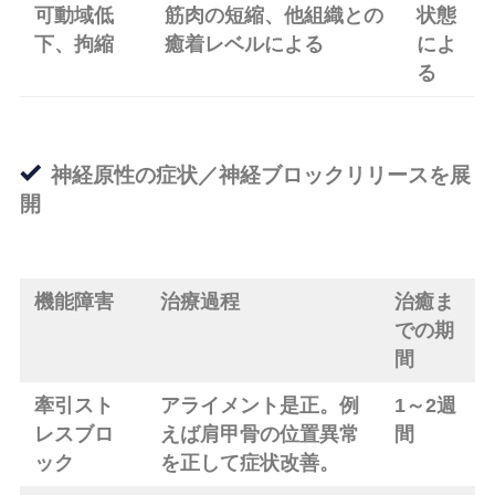
可動域低
筋肉の短縮、他組織との
状態
下、拘縮
癒着レベルによる
によ
る
神経原性の症状／神経ブロックリリースを展
開
機能障害
治療過程
治癒ま
での期
間
牽引スト
アライメント是正。例
1～2週
レスブロ
えば肩甲骨の位置異常
間
ック
を正して症状改善。