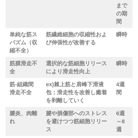
まで
の期
間
単純な筋ス
筋繊維細胞の収縮性およ
瞬時
パズム（収
び伸張性が改善する
縮不全）
筋膜滑走不
選択的な筋細胞リリース
瞬時
全
により滑走性向上
筋-組織間
ex)棘上筋と肩峰下滑液
4週
滑走不全
包；滑走性を改善し癒着
間
を剥離していく
腱炎、肉離
腱や損傷部へのストレス
6週
れ
を避けつつ筋細胞リリー
～8
ス
週