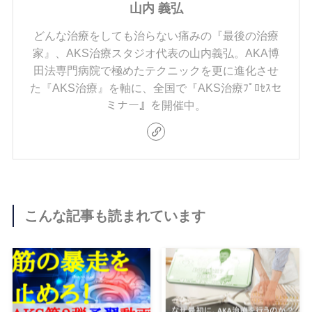
山内 義弘
どんな治療をしても治らない痛みの『最後の治療
家』、AKS治療スタジオ代表の山内義弘。AKA博
田法専門病院で極めたテクニックを更に進化させ
た『AKS治療』を軸に、全国で『AKS治療ﾌﾟﾛｾｽセ
ミナー』を開催中。
こんな記事も読まれています