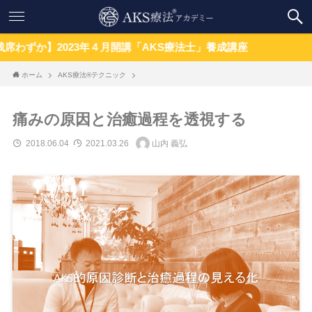
23年４月開講「AKS療法士」養成講座
ホーム
AKS療法®テクニック
痛みの原因と治癒過程を透視する
2018.06.04
2021.03.26
山内 義弘