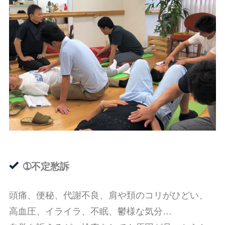
➀不定愁訴
頭痛、便秘、代謝不良、肩や頚のコリがひどい、
高血圧、イライラ、不眠、鬱様な気分…