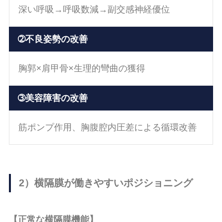
深い呼吸→呼吸数減→副交感神経優位
➁不良姿勢の改善
胸郭×肩甲骨×生理的彎曲の獲得
➂美容障害の改善
筋ポンプ作用、胸腹腔内圧差による循環改善
2）横隔膜が働きやすいポジショニング
【正常な横隔膜機能】