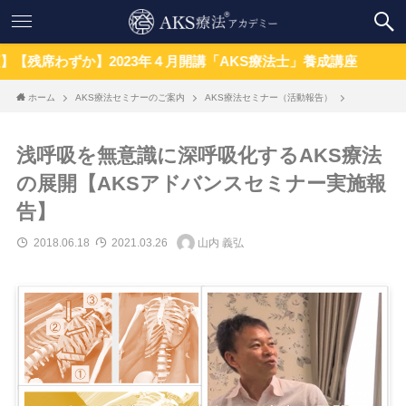
】2023年４月開講「AKS療法士」養成講座
ホーム
AKS療法セミナーのご案内
AKS療法セミナー（活動報告）
浅呼吸を無意識に深呼吸化するAKS療法
の展開【AKSアドバンスセミナー実施報
告】
2018.06.18
2021.03.26
山内 義弘