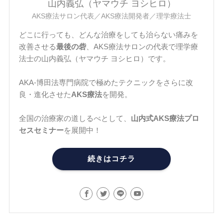
山内義弘（ヤマウチ ヨシヒロ）
AKS療法サロン代表／AKS療法開発者／理学療法士
どこに行っても、どんな治療をしても治らない痛みを
改善させる
最後の砦
、AKS療法サロンの代表で理学療
法士の山内義弘（ヤマウチ ヨシヒロ）です。
AKA-博田法専門病院で極めたテクニックをさらに改
良・進化させた
AKS療法
を開発。
全国の治療家の道しるべとして、
山内式AKS療法プロ
セスセミナー
を展開中！
続きはコチラ