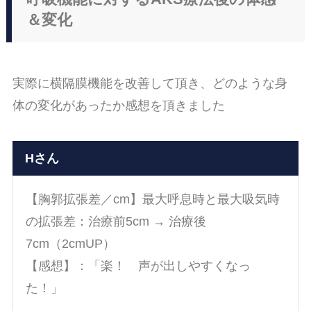
＆変化
実際に横隔膜機能を改善して頂き、どのような身
体の変化があったか感想を頂きました
Hさん
【胸郭拡張差／cm】最大呼息時と最大吸気時
の拡張差：治療前5cm → 治療後
7cm（2cmUP）
【感想】：「楽！ 声が出しやすくなっ
た！」