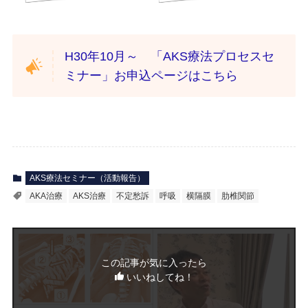
H30年10月～ 「AKS療法プロセスセ
ミナー」お申込ページはこちら
AKS療法セミナー（活動報告）
AKA治療
AKS治療
不定愁訴
呼吸
横隔膜
肋椎関節
この記事が気に入ったら
いいねしてね！