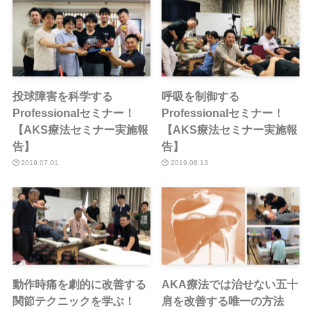
投球障害を科学する
呼吸を制御する
Professionalセミナー！
Professionalセミナー！
【AKS療法セミナー実施報
【AKS療法セミナー実施報
告】
告】
2019.07.01
2019.08.13
動作時痛を劇的に改善する
AKA療法では治せない五十
関節テクニックを学ぶ！
肩を改善する唯一の方法