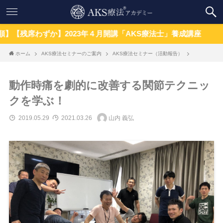
】2023年４月開講「AKS療法士」養成講座
ホーム
AKS療法セミナーのご案内
AKS療法セミナー（活動報告）
動作時痛を劇的に改善する関節テクニッ
クを学ぶ！
2019.05.29
2021.03.26
山内 義弘