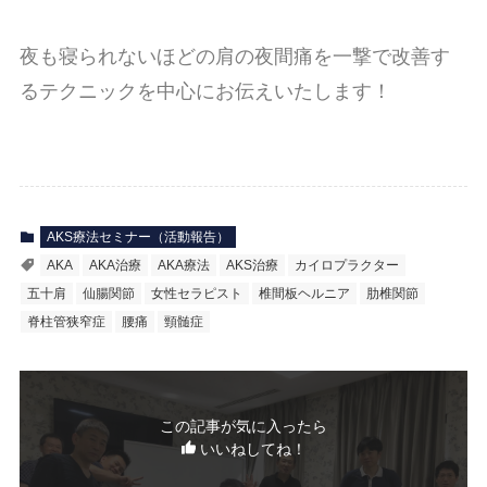
夜も寝られないほどの肩の夜間痛を一撃で改善す
るテクニックを中心にお伝えいたします！
AKS療法セミナー（活動報告）
AKA
AKA治療
AKA療法
AKS治療
カイロプラクター
五十肩
仙腸関節
女性セラピスト
椎間板ヘルニア
肋椎関節
脊柱管狭窄症
腰痛
頸髄症
この記事が気に入ったら
いいねしてね！