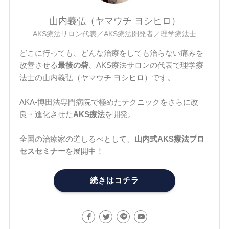
山内義弘（ヤマウチ ヨシヒロ）
AKS療法サロン代表／AKS療法開発者／理学療法士
どこに行っても、どんな治療をしても治らない痛みを
改善させる
最後の砦
、AKS療法サロンの代表で理学療
法士の山内義弘（ヤマウチ ヨシヒロ）です。
AKA-博田法専門病院で極めたテクニックをさらに改
良・進化させた
AKS療法
を開発。
全国の治療家の道しるべとして、
山内式AKS療法プロ
セスセミナー
を展開中！
続きはコチラ