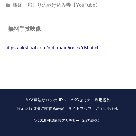
腰痛・肩こりの駆け込み寺【YouTube】
無料手技映像
https://aksfinal.com/opt_main/indexYM.html
AKA療法サロンのHPへ
AKSセミナー利用規約
特定商取引法に関する表記
サイトマップ
お問い合わせ
©
2019 AKS療法アカデミー【山内義弘】.