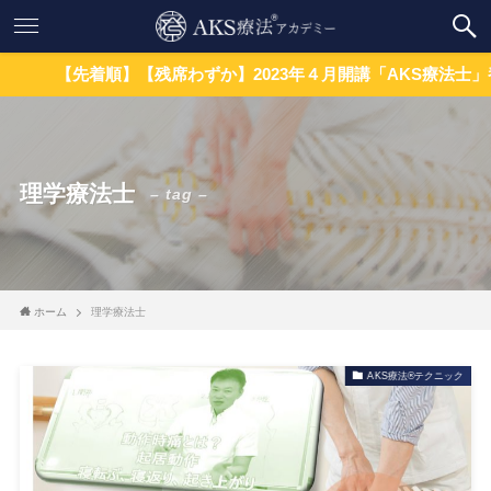
【先着順】【残席わずか】2023年４月開講「AKS療法士」養成講
理学療法士
– tag –
ホーム
理学療法士
AKS療法®テクニック