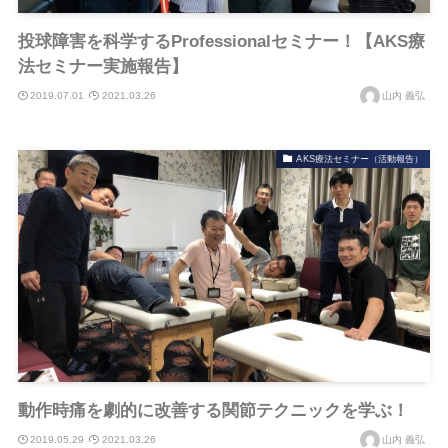
投球障害を科学するProfessionalセミナー！【AKS療
法セミナー実施報告】
2019.07.01
2021.03.26
山内 義弘
AKS療法セミナー（活動報告）
動作時痛を劇的に改善する関節テクニックを学ぶ！
2019.05.29
2021.03.26
山内 義弘