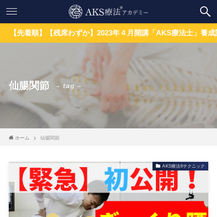
順】【残席わずか】2023年４月開講「AKS療法士」養成講座
仙腸関節
– tag –
ホーム
仙腸関節
AKS療法®テクニック