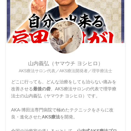
山内義弘（ヤマウチ ヨシヒロ）
AKS療法サロン代表／AKS療法開発者／理学療法士
どこに行っても、どんな治療をしても治らない痛みを
改善させる
最後の砦
、AKS療法サロンの代表で理学療
法士の山内義弘（ヤマウチ ヨシヒロ）です。
AKA-博田法専門病院で極めたテクニックをさらに改
良・進化させた
AKS療法
を開発。
全国の治療家の道しるべとして、
山内式AKS療法プロ