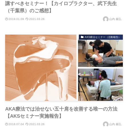
講すべきセミナー！【カイロプラクター、武下先生
（千葉県）のご感想】
2019.01.09
2021.03.26
山内 義弘
AKS療法セミナー（活動報告）
AKA療法では治せない五十肩を改善する唯一の方法
【AKSセミナー実施報告】
2018.07.04
2021.03.26
山内 義弘