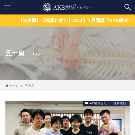
【先着順】【残席わずか】2023年４月開講「AKS療法士」養成
五十肩
– tag –
ホーム
五十肩
AKS療法セミナー（活動報告）