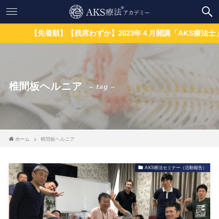
【先着順】【残席わずか】2023年４月開講「AKS療法士」養
椎間板ヘルニア
– tag –
ホーム
椎間板ヘルニア
AKS療法セミナー（活動報告）