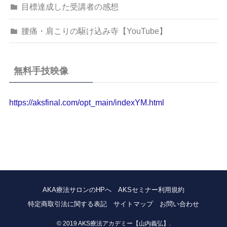
目標達成した受講者の感想
腰痛・肩こりの駆け込み寺【YouTube】
無料手技映像
https://aksfinal.com/opt_main/indexYM.html
AKA療法サロンのHPへ
AKSセミナー利用規約
特定商取引法に関する表記
サイトマップ
お問い合わせ
©
2019 AKS療法アカデミー【山内義弘】.