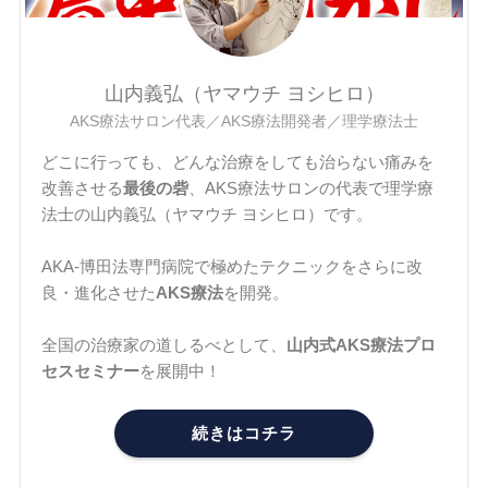
山内義弘（ヤマウチ ヨシヒロ）
AKS療法サロン代表／AKS療法開発者／理学療法士
どこに行っても、どんな治療をしても治らない痛みを
改善させる
最後の砦
、AKS療法サロンの代表で理学療
法士の山内義弘（ヤマウチ ヨシヒロ）です。
AKA-博田法専門病院で極めたテクニックをさらに改
良・進化させた
AKS療法
を開発。
全国の治療家の道しるべとして、
山内式AKS療法プロ
セスセミナー
を展開中！
続きはコチラ