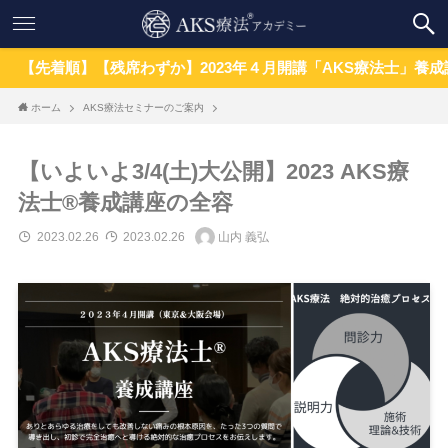
着順】【残席わずか】2023年４月開講「AKS療法士」養成講座
ホーム
AKS療法セミナーのご案内
【いよいよ3/4(土)大公開】2023 AKS療
法士®︎養成講座の全容
2023.02.26
2023.02.26
山内 義弘