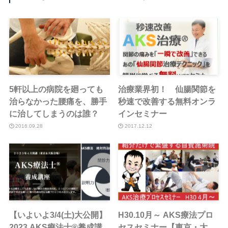
5軒以上の病院を廻っても
治療業界初！ 仙腸関節を
治らなかった腰痛を、勝手
秒速で改善する無料オンラ
に治してしまうのは誰？
インセミナー
2016.09.28
2017.12.12
【いよいよ3/4(土)大公開】
H30.10月～ AKS療法プロ
2023 AKS療法士®︎養成講
セスセミナー【東京・大