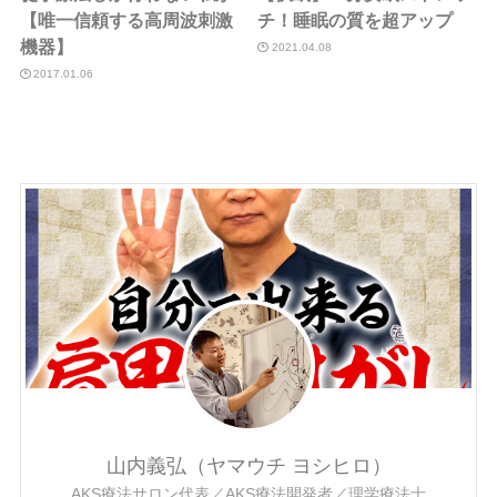
【唯一信頼する高周波刺激
チ！睡眠の質を超アップ
機器】
2021.04.08
2017.01.06
山内義弘（ヤマウチ ヨシヒロ）
AKS療法サロン代表／AKS療法開発者／理学療法士