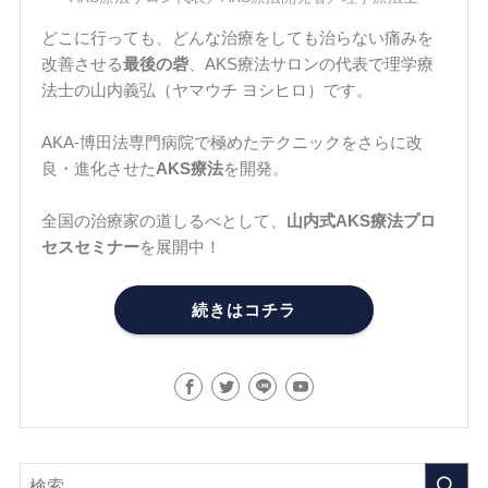
どこに行っても、どんな治療をしても治らない痛みを
改善させる
最後の砦
、AKS療法サロンの代表で理学療
法士の山内義弘（ヤマウチ ヨシヒロ）です。
AKA-博田法専門病院で極めたテクニックをさらに改
良・進化させた
AKS療法
を開発。
全国の治療家の道しるべとして、
山内式AKS療法プロ
セスセミナー
を展開中！
続きはコチラ