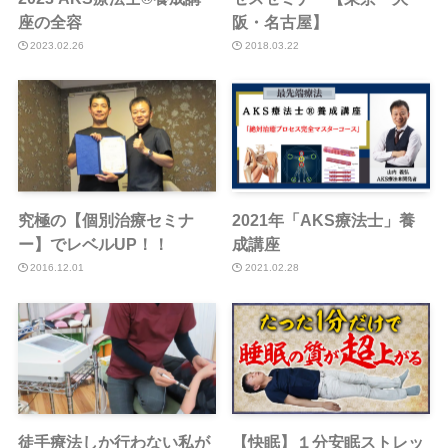
座の全容
阪・名古屋】
2023.02.26
2018.03.22
究極の【個別治療セミナ
2021年「AKS療法士」養
ー】でレベルUP！！
成講座
2016.12.01
2021.02.28
徒手療法しか行わない私が
【快眠】１分安眠ストレッ