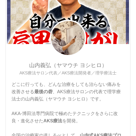
山内義弘（ヤマウチ ヨシヒロ）
AKS療法サロン代表／AKS療法開発者／理学療法士
どこに行っても、どんな治療をしても治らない痛みを
改善させる
最後の砦
、AKS療法サロンの代表で理学療
法士の山内義弘（ヤマウチ ヨシヒロ）です。
AKA-博田法専門病院で極めたテクニックをさらに改
良・進化させた
AKS療法
を開発。
全国の治療家の道しるべとして、
山内式AKS療法プロ