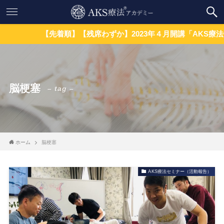
【先着順】【残席わずか】2023年４月開講「AKS療法士
脳梗塞
– tag –
ホーム
脳梗塞
AKS療法セミナー（活動報告）