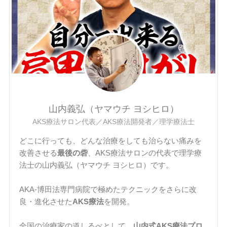
山内義弘（ヤマウチ ヨシヒロ）
AKS療法サロン代表／AKS療法開発者／理学療法士
どこに行っても、どんな治療をしても治らない痛みを
改善させる
最後の砦
、AKS療法サロンの代表で理学療
法士の山内義弘（ヤマウチ ヨシヒロ）です。
AKA-博田法専門病院で極めたテクニックをさらに改
良・進化させた
AKS療法
を開発。
全国の治療家の道しるべとして、
山内式AKS療法プロ